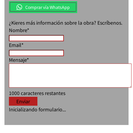
Comprar vía WhatsApp
¿Kieres más información sobre la obra? Escríbenos.
Nombre
*
Email
*
Mensaje
*
1000
caracteres restantes
Enviar
Inicializando formulario...