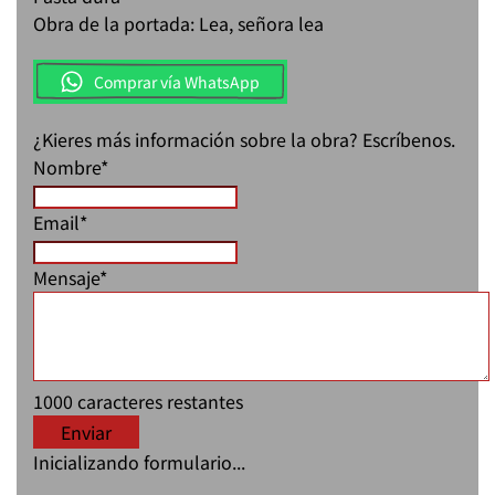
Obra de la portada: Lea, señora lea
Comprar vía WhatsApp
¿Kieres más información sobre la obra? Escríbenos.
Nombre
*
Email
*
Mensaje
*
1000
caracteres restantes
Enviar
Inicializando formulario...